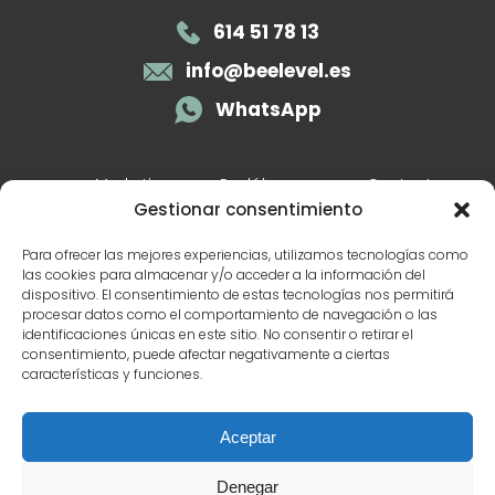
614 51 78 13
info@beelevel.es
WhatsApp
Marketing para Podólogos
Contacto
Gestionar consentimiento
Marketing para nutricionistas
Blog
Marketing digital para fisioterapeutas
Para ofrecer las mejores experiencias, utilizamos tecnologías como
las cookies para almacenar y/o acceder a la información del
Especialidades
dispositivo. El consentimiento de estas tecnologías nos permitirá
procesar datos como el comportamiento de navegación o las
identificaciones únicas en este sitio. No consentir o retirar el
Seo local para clínicas de Nutrición
consentimiento, puede afectar negativamente a ciertas
¿Cómo mejorar el SEO Local de tu clínica de
características y funciones.
Fisioterapia?
Guías
Aceptar
Guía Seo local Fisioterapeutas
Denegar