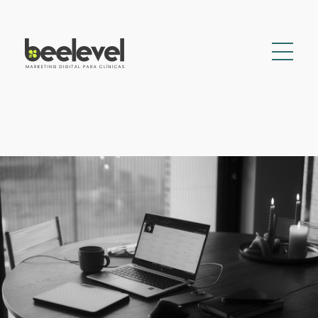
Inicio
Especialidades
Fisioterapia
Nutrición
Podología
Ginecología
Blog
¿Hablamos?
Auditoría web gratis