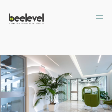
Inicio
Especialidades
Fisioterapia
Nutrición
Podología
Ginecología
Blog
¿Hablamos?
Auditoría web gratis