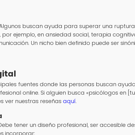
 Algunos buscan ayuda para superar una ruptura,
as, por ejemplo, en ansiedad social, terapia cogni
municación. Un nicho bien definido puede ser sinó
ital
incipales fuentes donde las personas buscan ayuda 
esional online. Si alguien busca «psicólogos en [t
s ver nuestras reseñas
aquí
.
a
Debe tener un diseño profesional, ser accesible de
s incorporar: