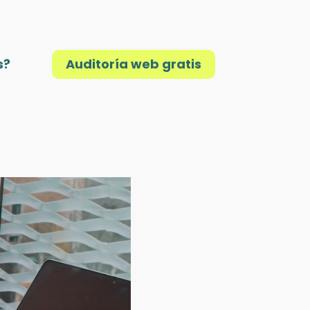
s?
Auditoría web gratis