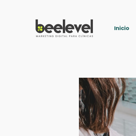
Inicio
Inicio
Especialidades
Fisioterapia
Nutrición
Podología
Ginecología
Blog
¿Hablamos?
Auditoría web gratis