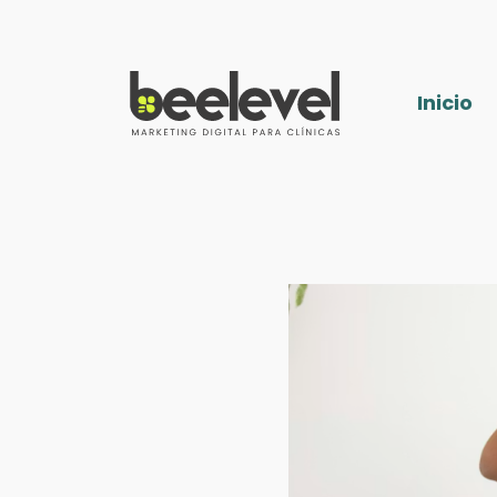
Inicio
Inicio
Especialidades
Fisioterapia
Nutrición
Podología
Ginecología
Blog
¿Hablamos?
Auditoría web gratis